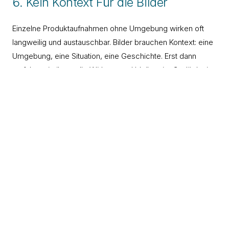
6. Kein Kontext Für die Bilder
Einzelne Produktaufnahmen ohne Umgebung wirken oft
langweilig und austauschbar. Bilder brauchen Kontext: eine
Umgebung, eine Situation, eine Geschichte. Erst dann
entfalten sie ihre volle Wirkung und bleiben im Gedächtnis
der Betrachter haften.
Denken Sie bei der Planung nicht nur in Einzelaufnahmen,
sondern in Bildwelten. Wie sieht das Produkt im Einsatz
aus? Welche Geschichte erzählt das Bild? Welche Emotion
lost es aus? Je starker der Kontext, desto grö?er die
Wirkung.
7. Zeitdruck ohne Puffer