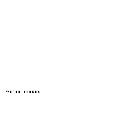
WERBE-TRENDS
Die 7 häufigsten Fehler bei
Kampagnen-Shootings