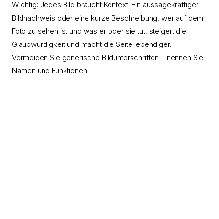
Wichtig: Jedes Bild braucht Kontext. Ein aussagekraftiger
Bildnachweis oder eine kurze Beschreibung, wer auf dem
Foto zu sehen ist und was er oder sie tut, steigert die
Glaubwürdigkeit und macht die Seite lebendiger.
Vermeiden Sie generische Bildunterschriften – nennen Sie
Namen und Funktionen.
Messbare Ergebnisse durch bessere
Bilder
Unternehmen, die in professionelle Mitarbeiterfotografie
Für ihre Karriereseite investieren, berichten von
beeindruckenden Ergebnissen: bis zu 50 % mehr
Bewerbungen, eine höhere Qualitat der Kandidaten und
eine signifikant niedrigere Absprungrate auf der
Karriereseite. Die Investition in professionelle Bilder