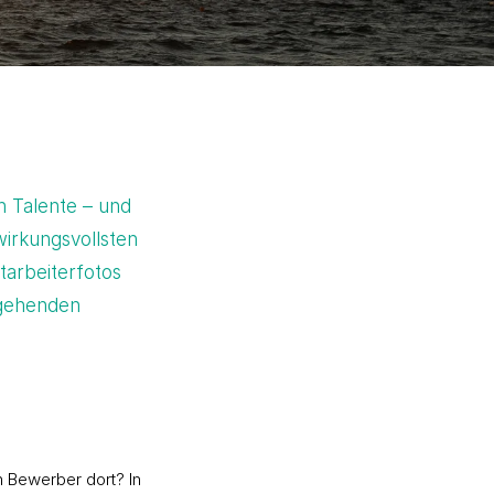
 Talente – und
irkungsvollsten
itarbeiterfotos
ngehenden
n Bewerber dort? In