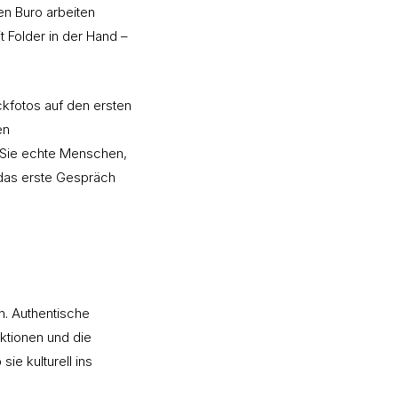
en Buro arbeiten
Folder in der Hand –
ckfotos auf den ersten
en
n Sie echte Menschen,
 das erste Gespräch
n. Authentische
aktionen und die
ie kulturell ins