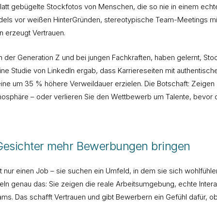
glatt gebügelte Stockfotos von Menschen, die so nie in einem echt
els vor weißen HinterGründen, stereotypische Team-Meetings mit 
 erzeugt Vertrauen.
 der Generation Z und bei jungen Fachkraften, haben gelernt, Sto
 Eine Studie von LinkedIn ergab, dass Karriereseiten mit authentisch
ine um 35 % höhere Verweildauer erzielen. Die Botschaft: Zeige
mosphäre – oder verlieren Sie den Wettbewerb um Talente, bevor
esichter mehr Bewerbungen bringen
nur einen Job – sie suchen ein Umfeld, in dem sie sich wohlfühle
teln genau das: Sie zeigen die reale Arbeitsumgebung, echte Inter
ams. Das schafft Vertrauen und gibt Bewerbern ein Gefühl dafür, ob s