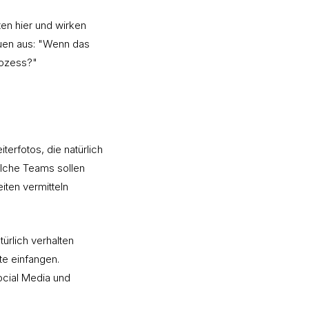
en hier und wirken
auen aus: "Wenn das
rozess?"
iterfotos, die natürlich
Welche Teams sollen
iten vermitteln
türlich verhalten
te einfangen.
Social Media und