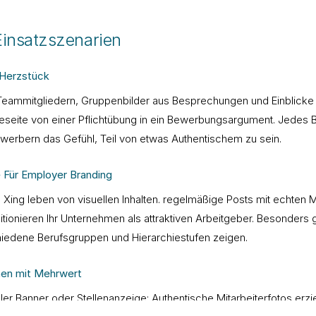
Einsatzszenarien
s Herzstück
eammitgliedern, Gruppenbilder aus Besprechungen und Einblicke i
eseite von einer Pflichtübung in ein Bewerbungsargument. Jedes Bi
werbern das Gefühl, Teil von etwas Authentischem zu sein.
e Für
Employer Branding
 Xing leben von visuellen Inhalten. regelmäßige Posts mit echten M
tionieren Ihr Unternehmen als attraktiven Arbeitgeber. Besonders g
chiedene Berufsgruppen und Hierarchiestufen zeigen.
nen mit Mehrwert
aler Banner oder Stellenanzeige: Authentische Mitarbeiterfotos erz